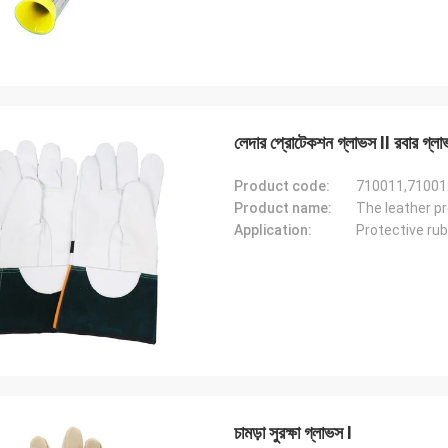
লেদার প্রোটেকশন গ্লাভস II রবার গ্ল
Product code:
710011,71001
Product name:
The leather pr
Application:
Protective ru
চামড়া সুরক্ষা গ্লাভস I