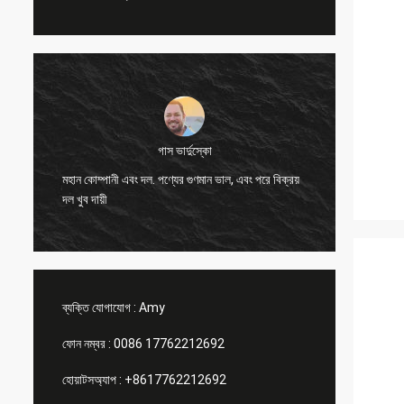
গাস ভার্দুস্কো
মহান কোম্পানী এবং দল. পণ্যের গুণমান ভাল, এবং পরে বিক্রয়
চমৎকার উ
দল খুব দায়ী
ব্যক্তি যোগাযোগ :
Amy
ফোন নম্বর :
0086 17762212692
হোয়াটসঅ্যাপ :
+8617762212692