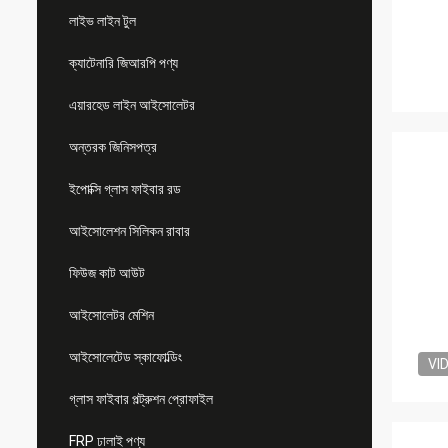
লাইভ লাইন টুল
ক্যাটেনারি জিআরপি পণ্য
এয়ারহেড লাইন আইসোলেটর
অন্তরক জিনিসপত্র
ইপোক্সি গ্লাস ফাইবার রড
আইসোলেশন সিলিকন রাবার
ফিউজ কাট আউট
আইসোলেটর মেশিন
আইসোলেটেড স্কাফোল্ডিং
VI
গ্লাস ফাইবার পল্ট্রুশন প্রোফাইল
FRP ঢালাই পণ্য