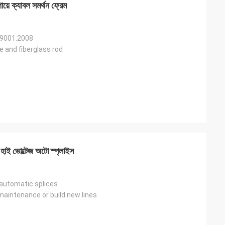
ায়ে ক্যাবল সমর্থন ফ্রেম
 9001:2008
e and fiberglass rod
িয়র
সিনথিয়া জেইন
কারিতা
যোগাযোগ করা সহজ এবং খুব পেশাদার।
হাই ভোল্টেজ অটো স্প্লাইস
 automatic splices
 maintenance or build new lines