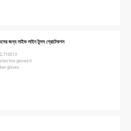
াভসের জন্য লাইভ লাইন টুলস প্রোটেকশন
2,710013
otective gloves Ⅱ
bber gloves