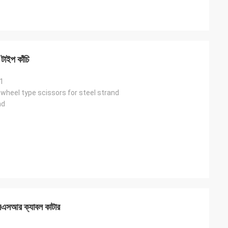
 টাইপ কাঁচি
1
 wheel type scissors for steel strand
nd
িএসআর ক্যাবল কাটার