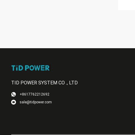
TID POWER SYSTEM CO ., LTD
+8617762212692
sale@tidpower.com