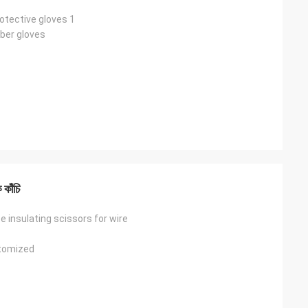
otective gloves 1
bber gloves
কাঁচি
pe insulating scissors for wire
stomized