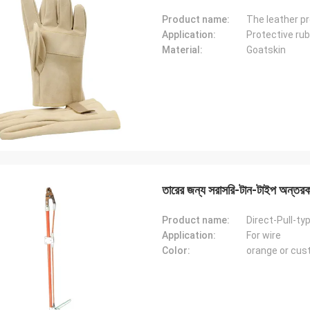
Product name:
The leather pr
Application:
Protective ru
Material:
Goatskin
তারের জন্য সরাসরি-টান-টাইপ অন্তরক 
Product name:
Direct-Pull-ty
Application:
For wire
Color:
orange or cu