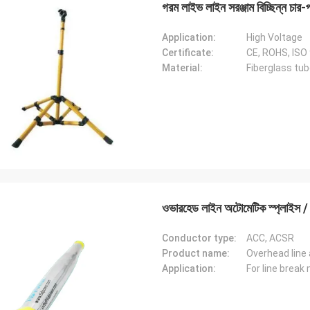
গরম লাইভ লাইন সরঞ্জাম বিচ্ছিন্ন চার-প
Application:
High Voltage
Certificate:
CE, ROHS, ISO
Material:
Fiberglass tub
এডসন পলি জুনিয়র
এডসন পলি জুন
জ্জ্বলতা, এখন একটি কার্যকারিতা
চমৎকার উজ্জ্বলতা, এখন একটি কার্য
ওভারহেড লাইন অটোমেটিক স্প্লাইস / 
Conductor type:
ACC, ACSR
Product name:
Overhead line
Application:
For line break