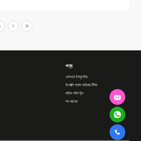
5
পণ্য
রেলওয়ে ইনসুলেটর
ইপোক্সি গ্লাস ফাইবার টিউব
লাইভ লাইন টুল
সব ধরনের