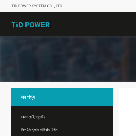
TID POWER SYSTEM CO ., LTD
সব পণ্য
রেলওয়ে ইনসুলেটর
ইপোক্সি গ্লাস ফাইবার টিউব