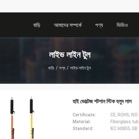
বাড়ি
আমাদের সম্পর্কে
পণ্য
ভিডিও
লাইভ লাইন টুল
বাড়ি
/
পণ্য
/
লাইভ লাইন টুল
হাই ভোল্টেজ শটগান স্টিক হলুদ লাল
Certificate:
CE, ROHS, ISO
Material:
Fiberglass tub
Standard:
IEC 60855, GB