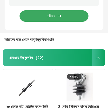
ফিউজ কাট আউট
আইসোলেটর মেশিন
আমাদের কাছ থেকে অন্যান্য বিভাগগুলি
আইসোলেটেড স্কাফোল্ডিং
গ্লাস ফাইবার পল্ট্রুশন প্রোফাইল
রেলওয়ে ইনসুলেটর
(22)
FRP ঢালাই পণ্য
২৫ কেভি হাই ভোল্টেজ কম্পোজিট
3 কেভি সিলিকন রাবার ট্রামওয়ে