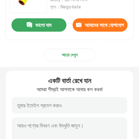
মূল্য：Negotiate
ইপোক্সি গ্লাস ফাইবার টিউব
ভালো দাম
আমাদের সাথে যোগাযোগ
লাইভ লাইন টুল
করুন
আরো দেখুন
ক্যাটেনারি জিআরপি পণ্য
এয়ারহেড লাইন আইসোলেটর
একটি বার্তা রেখে যান
আমরা শীঘ্রই আপনাকে আবার কল করব!
অন্তরক জিনিসপত্র
ইপোক্সি গ্লাস ফাইবার রড
আইসোলেশন সিলিকন রাবার