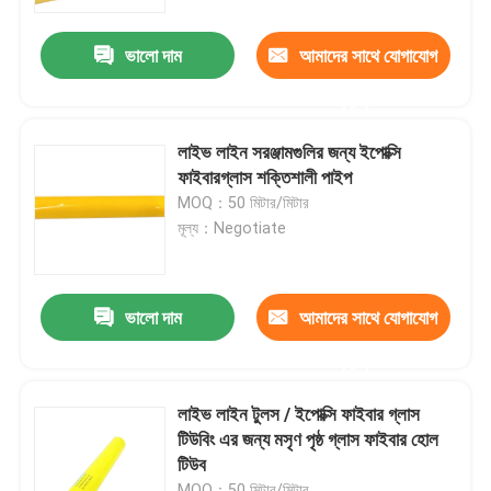
ভালো দাম
আমাদের সাথে যোগাযোগ
আমাদের সম্পর্কে
করুন
কারখানা ভ্রমণ
লাইভ লাইন সরঞ্জামগুলির জন্য ইপোক্সি
ফাইবারগ্লাস শক্তিশালী পাইপ
গুণমান নিয়ন্ত্রণ
MOQ：50 মিটার/মিটার
মূল্য：Negotiate
আমাদের সাথে যোগাযোগ
ভালো দাম
আমাদের সাথে যোগাযোগ
খবর
করুন
উদ্ধৃতির জন্য আবেদন
লাইভ লাইন টুলস / ইপোক্সি ফাইবার গ্লাস
টিউবিং এর জন্য মসৃণ পৃষ্ঠ গ্লাস ফাইবার হোল
টিউব
রেলওয়ে ইনসুলেটর
MOQ：50 মিটার/মিটার