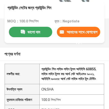
গ্রাউন্ডিং সেটের জন্য গ্রাউন্ডিং পিন
MOQ：100.0 পিস/পিস
মূল্য：Negotiate
ভালো দাম
আমাদের সাথে যোগাযোগ
করুন
পণ্যের বর্ণনা
গ্রাউন্ডিং পিন লাইভ লাইন টুলস আইইসি 60855
,
লক্ষণীয় করা:
লাইভ লাইন টুলস ফর আর্থ সেট আইএসও ৯০০১
,
আইইসি ৬০৮৫৫ আর্থ সেট লাইভ লাইন টুল টেস্টিং
উৎপত্তি স্থল
CN;SHA
ন্যূনতম চাহিদার পরিমাণ
100.0 পিস/পিস