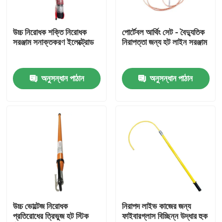
আমাদের সম্পর্কে
উচ্চ নিরোধক শক্তি নিরোধক
পোর্টেবল আর্থিং সেট - বৈদ্যুতিক
সরঞ্জাম সনাক্তকরণ ইলেক্ট্রোড
নিরাপত্তা জন্য হট লাইন সরঞ্জাম
কারখানা ভ্রমণ
অনুসন্ধান পাঠান
অনুসন্ধান পাঠান
গুণমান নিয়ন্ত্রণ
আমাদের সাথে যোগাযোগ
খবর
উদ্ধৃতির জন্য আবেদন
উচ্চ ভোল্টেজ নিরোধক
নিরাপদ লাইভ কাজের জন্য
প্রতিরোধের ত্রিভুজ হট স্টিক
ফাইবারগ্লাস বিচ্ছিন্ন উদ্ধার হুক
রেলওয়ে ইনসুলেটর