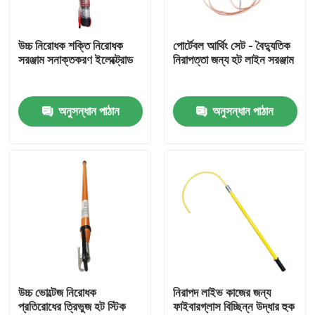
আমাদের সম্পর্কে
উচ্চ নিরোধক শক্তি নিরোধক
পোর্টেবল আর্থিং সেট - বৈদ্যুতিক
সরঞ্জাম সনাক্তকরণ ইলেক্ট্রোড
নিরাপত্তা জন্য হট লাইন সরঞ্জাম
কারখানা ভ্রমণ
অনুসন্ধান পাঠান
অনুসন্ধান পাঠান
গুণমান নিয়ন্ত্রণ
আমাদের সাথে যোগাযোগ
খবর
উদ্ধৃতির জন্য আবেদন
উচ্চ ভোল্টেজ নিরোধক
নিরাপদ লাইভ কাজের জন্য
প্রতিরোধের ত্রিভুজ হট স্টিক
ফাইবারগ্লাস বিচ্ছিন্ন উদ্ধার হুক
রেলওয়ে ইনসুলেটর