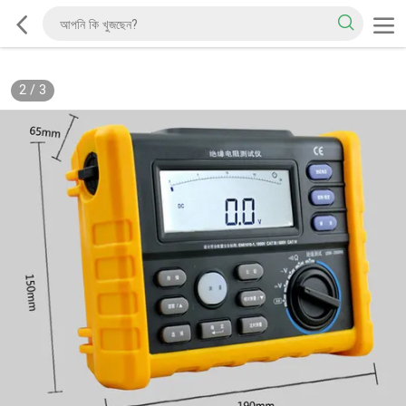
2
/
3