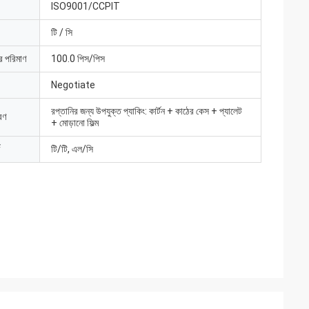
ISO9001/CCPIT
টি / সি
ার পরিমাণ
100.0 পিস/পিস
Negotiate
রপ্তানির জন্য উপযুক্ত প্যাকিং: কার্টন + কাঠের কেস + প্যালেট
রণ
+ মোড়ানো ফিল্ম
টি/টি, এল/সি