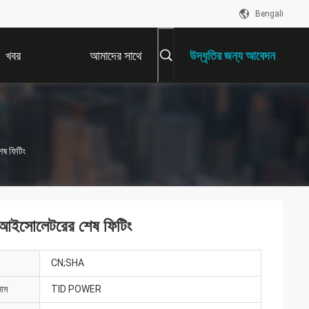
Bengali
খবর
আমাদের সাথে
উদ্ধৃতির জন্য আবেদন
যোগাযোগ করুন
ষ ফিটিং
 আইসোলেটরের শেষ ফিটিং
CN;SHA
নাম
TID POWER