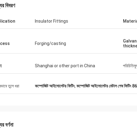
যের বিবরণ
lication
Insulator Fittings
Materi
Galvan
cess
Forging/casting
thickn
এডসন পলি জুনিয়র
এডসন পলি জুন
জ্জ্বলতা, এখন একটি কার্যকারিতা
চমৎকার উজ্জ্বলতা, এখন একটি কার্য
t
Shanghai or other port in China
পরিচিতিমু
ষভাবে তুলে ধরা
কম্পোজিট আইসোলেটর ফিটিং
,
কম্পোজিট আইসোলেটর মেটাল শেষ ফিটিং 
ের বর্ণনা