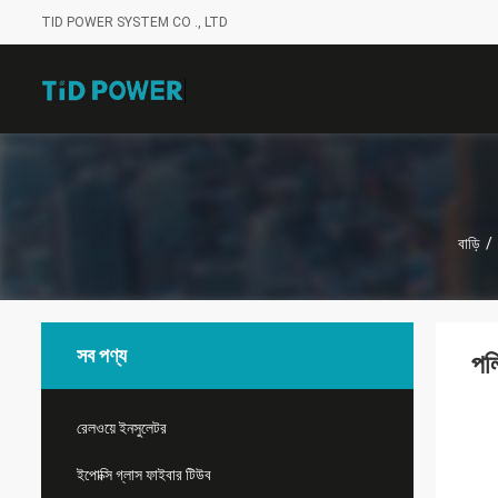
TID POWER SYSTEM CO ., LTD
বাড়ি
/
সব পণ্য
পল
রেলওয়ে ইনসুলেটর
ইপোক্সি গ্লাস ফাইবার টিউব