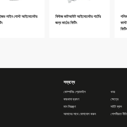
াইজড লাইন পোস্ট আইসোলেটর
ফিউজ কাটআউট আইসোলেটর পার্টের
পলিম
িং
জন্য কাঠের ফিটিং
কাস্
ফিটি
সম্বন্ধে
কোম্পানির প্রোফাইল
খবর
কারখানা ভ্রমণ
ক্ষেত্রে
মান নিয়ন্ত্রণ
সাইট ম্যাপ
আমাদের সাথে যোগাযোগ করুন
গোপনীয়তা নীতি
 কম্পোজিট আইসোলেটরের জন্য
পোস্ট আইসোলেটরের জন্য ফ্ল্যাঞ্জের
হাই 