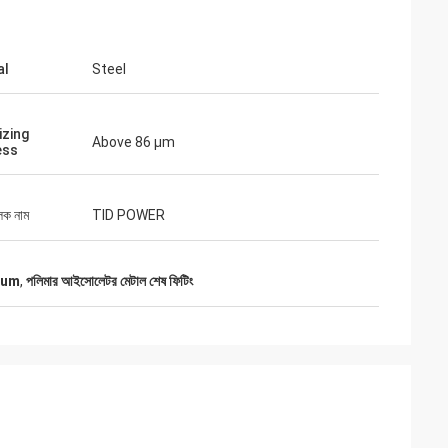
al
Steel
izing
Above 86 μm
ess
িয়র
সিনথিয়া জেইন
কারিতা
যোগাযোগ করা সহজ এবং খুব পেশাদার।
লক নাম
TID POWER
86um
,
পলিমার আইসোলেটর মেটাল শেষ ফিটিং