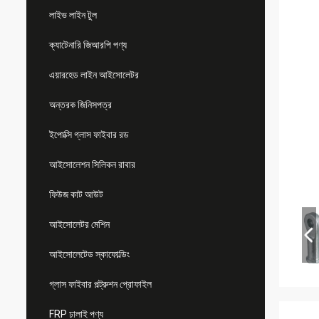
লাইভ লাইন টুল
ক্যাটেনারি জিআরপি পণ্য
এয়ারহেড লাইন আইসোলেটর
অন্তরক জিনিসপত্র
ইপোক্সি গ্লাস ফাইবার রড
আইসোলেশন সিলিকন রাবার
ফিউজ কাট আউট
আইসোলেটর মেশিন
আইসোলেটেড স্কাফোল্ডিং
গ্লাস ফাইবার পল্ট্রুশন প্রোফাইল
FRP ঢালাই পণ্য