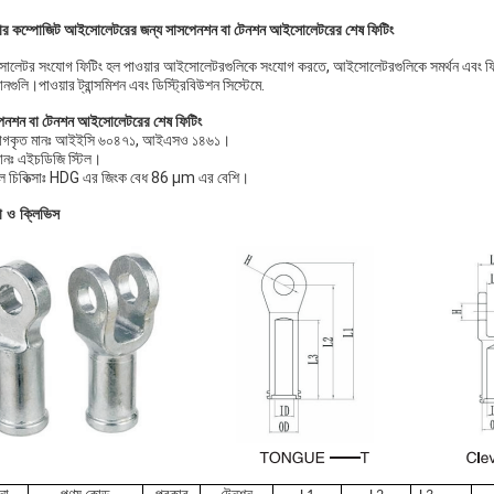
ার কম্পোজিট আইসোলেটরের জন্য সাসপেনশন বা টেনশন আইসোলেটরের শেষ ফিটিং
লেটর সংযোগ ফিটিং হল পাওয়ার আইসোলেটরগুলিকে সংযোগ করতে, আইসোলেটরগুলিকে সমর্থন এবং ফিক্সিং
নগুলি।পাওয়ার ট্রান্সমিশন এবং ডিস্ট্রিবিউশন সিস্টেমে.
েনশন বা টেনশন আইসোলেটরের শেষ ফিটিং
়োগকৃত মানঃ আইইসি ৬০৪৭১, আইএসও ১৪৬১।
ানঃ এইচডিজি স্টিল।
ঠতল চিকিত্সাঃ HDG এর জিংক বেধ 86 μm এর বেশি।
বা ও ক্লিভিস