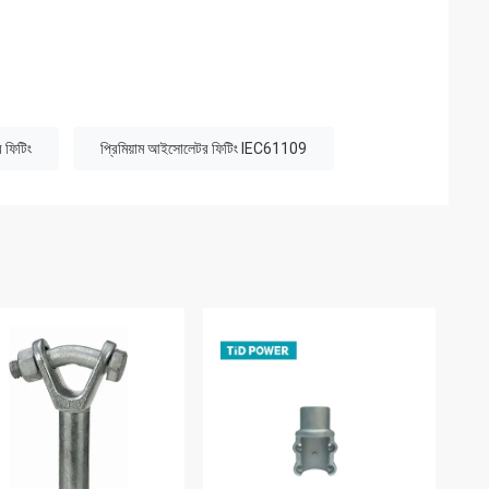
 ফিটিং
প্রিমিয়াম আইসোলেটর ফিটিং IEC61109