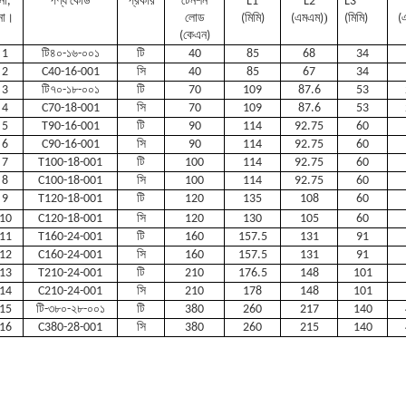
না,
পণ্য কোড
প্রকার
টেনশন
L1
L2
L3
)
না।
লোড
(মিমি)
(এমএম)
(মিমি)
(
(কেএন)
1
টি৪০-১৬-০০১
টি
40
85
68
34
2
C40-16-001
সি
40
85
67
34
3
টি৭০-১৮-০০১
টি
70
109
87.6
53
4
C70-18-001
সি
70
109
87.6
53
5
T90-16-001
টি
90
114
92.75
60
6
C90-16-001
সি
90
114
92.75
60
7
T100-18-001
টি
100
114
92.75
60
8
C100-18-001
সি
100
114
92.75
60
9
T120-18-001
টি
120
135
108
60
10
C120-18-001
সি
120
130
105
60
11
T160-24-001
টি
160
157.5
131
91
12
C160-24-001
সি
160
157.5
131
91
13
T210-24-001
টি
210
176.5
148
101
14
C210-24-001
সি
210
178
148
101
15
টি-৩৮০-২৮-০০১
টি
380
260
217
140
16
C380-28-001
সি
380
260
215
140