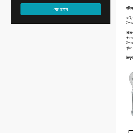
পলিম
যোগাযোগ
আইসো
উপাদা
সাসপ
প্রয
উপাদ
পৃষ্
জিহ্