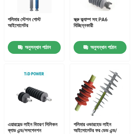
আমাদের সম্পর্কে
পলিমার স্টেশন পোস্ট
স্ক্রু ক্ল্যাম্প সহ PA6
আইসোলেটর
বিচ্ছিন্নকারী
কারখানা ভ্রমণ
অনুসন্ধান পাঠান
অনুসন্ধান পাঠান
গুণমান নিয়ন্ত্রণ
আমাদের সাথে যোগাযোগ
খবর
উদ্ধৃতির জন্য আবেদন
এয়ারহেল্ড লাইন বিতরণ সিলিকন
পলিমার ওভারহেড লাইন
ব্লাড এন্ড/সসপেনশন
আইসোলেটর ফর ডেড এন্ড/
রেলওয়ে ইনসুলেটর