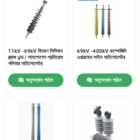
11kV -69kV বিতরণ সিলিকন
69kV -400kV কম্পোজিট
ব্ল্যাক এন্ড / সাসপেনশন প্রতিরোধ
এয়ারহেড লাইন আইসোলেটর
পলিমার আইসোলেটর
অনুসন্ধান পাঠান
অনুসন্ধান পাঠান
বাড়ি
পণ্য
ভিডিও