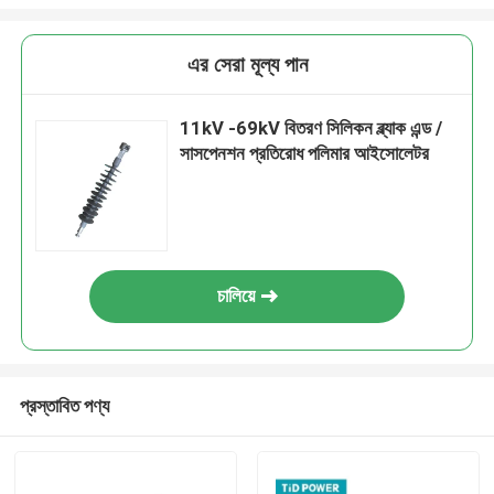
এর সেরা মূল্য পান
11kV -69kV বিতরণ সিলিকন ব্ল্যাক এন্ড /
সাসপেনশন প্রতিরোধ পলিমার আইসোলেটর
চালিয়ে
প্রস্তাবিত পণ্য