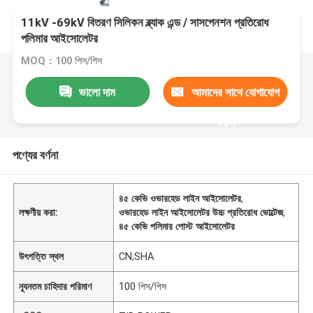
11kV -69kV বিতরণ সিলিকন ব্ল্যাক এন্ড / সাসপেনশন প্রতিরোধ
পলিমার আইসোলেটর
MOQ：100 পিস/পিস
ভালো দাম
আমাদের সাথে যোগাযোগ
করুন
পণ্যের বর্ণনা
৪৫ কেভি ওভারহেড লাইন আইসোলেটর
,
লক্ষণীয় করা:
ওভারহেড লাইন আইসোলেটর উচ্চ প্রতিরোধ ভোল্টেজ
,
৪৫ কেভি পলিমার পোস্ট আইসোলেটর
উৎপত্তি স্থল
CN;SHA
ন্যূনতম চাহিদার পরিমাণ
100 পিস/পিস