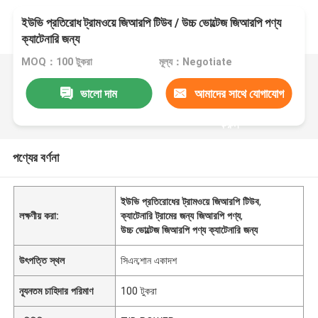
ইউভি প্রতিরোধ ট্রামওয়ে জিআরপি টিউব / উচ্চ ভোল্টেজ জিআরপি পণ্য
ক্যাটেনারি জন্য
MOQ：100 টুকরা
মূল্য：Negotiate
ভালো দাম
আমাদের সাথে যোগাযোগ
করুন
পণ্যের বর্ণনা
ইউভি প্রতিরোধের ট্রামওয়ে জিআরপি টিউব
,
লক্ষণীয় করা:
ক্যাটেনারি ট্রামের জন্য জিআরপি পণ্য
,
উচ্চ ভোল্টেজ জিআরপি পণ্য ক্যাটেনারি জন্য
উৎপত্তি স্থল
সিএন;শান একাদশ
ন্যূনতম চাহিদার পরিমাণ
100 টুকরা