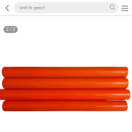
2
/
2