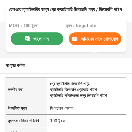
রেলওয়ে ক্যাটেনারির জন্য গ্রে ক্যাটেনারি জিআরপি পণ্য / জিআরপি পাইপ
MOQ：100 টুকরা
মূল্য：Negotiate
ভালো দাম
আমাদের সাথে যোগাযোগ
করুন
পণ্যের বর্ণনা
গ্রে ক্যাটেনারি জিআরপি পণ্য
,
লক্ষণীয় করা:
ক্যাটেনারি জিআরপি প্রোডাক্ট পাইপ
,
ক্যাটেনারি সলিউশনের জন্য জিআরপি পাইপ
উৎপত্তি স্থল
সিএন;শান একাদশ
ন্যূনতম চাহিদার পরিমাণ
100 টুকরা